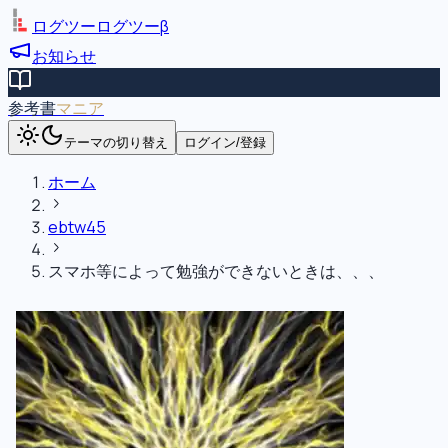
ログツー
ログツー
β
お知らせ
参考書
マニア
テーマの切り替え
ログイン/登録
ホーム
ebtw45
スマホ等によって勉強ができないときは、、、