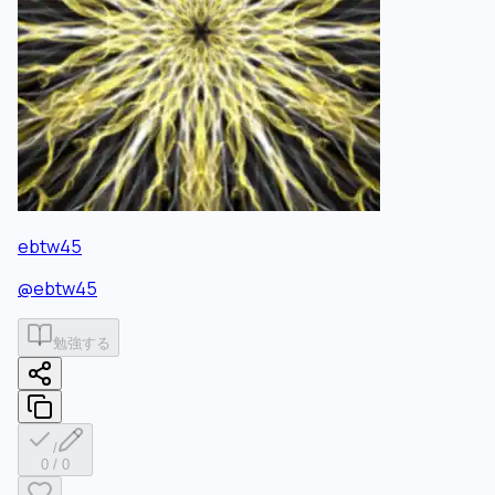
ebtw45
@
ebtw45
勉強する
/
0
/
0