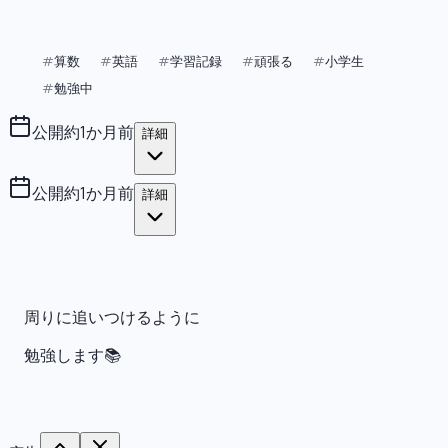
算数
英語
学習記録
頑張る
小学生
#
#
#
#
#
勉強中
#
公開
約1か月前
詳細
公開
約1か月前
詳細
周りに追いつけるように
勉強します📚