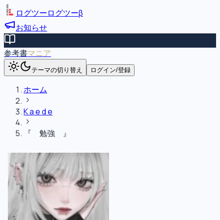
ログツー
ログツー
β
お知らせ
参考書
マニア
テーマの切り替え
ログイン/登録
ホーム
K a e d e
『 勉強 』