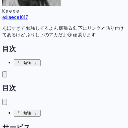
K a e d e
@
kaede1017
あほすぎて 勉強してるよん 頑張る💪 下にリンク🔗貼り付け
てあるけど ぷりしょのアカだよ😆 頑張ります
目次
『 勉強 』
目次
『 勉強 』
サービス