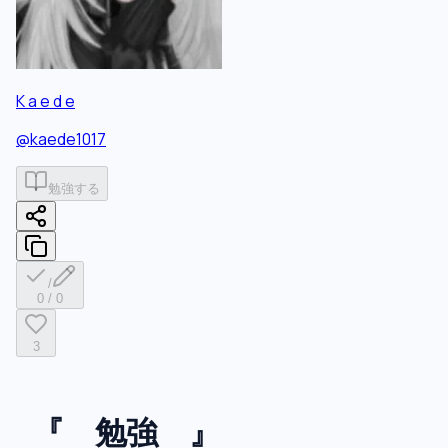
K a e d e
@
kaede1017
勉強する
/
0
/
0
3
『 勉強 』