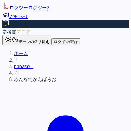
ログツー
ログツー
β
お知らせ
参考書
マニア
テーマの切り替え
ログイン/登録
ホーム
nanase_
みんなでがんばろお