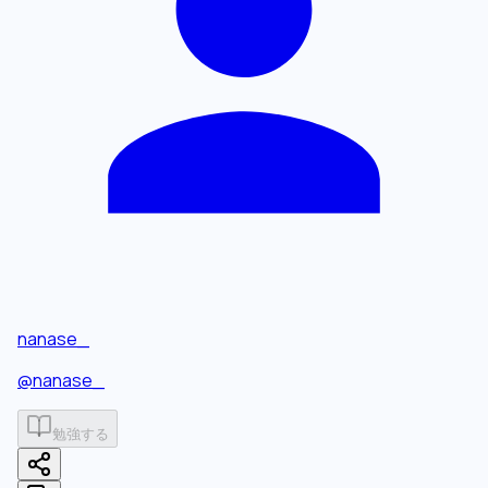
nanase_
@
nanase_
勉強する