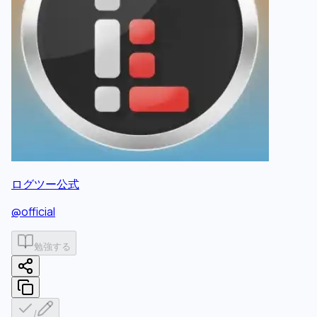
ログツー公式
@
official
勉強する
/