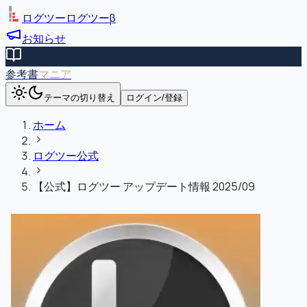
ログツー
ログツー
β
お知らせ
参考書
マニア
テーマの切り替え
ログイン/登録
ホーム
ログツー公式
【公式】ログツー アップデート情報 2025/09