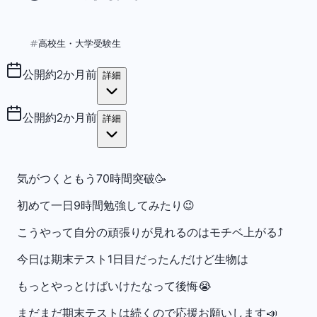
高校生・大学受験生
#
公開
約2か月前
詳細
公開
約2か月前
詳細
気がつくともう70時間突破🥳
初めて一日9時間勉強してみたり😉
こうやって自分の頑張りが見れるのはモチベ上がる⤴️
今日は期末テスト1日目だったんだけど生物は
もっとやっとけばいけたなって後悔😭
まだまだ期末テストは続くので応援お願いします📣