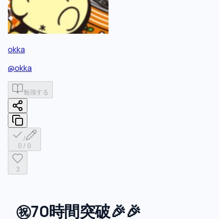
okka
@
okka
勉強する
/
0
/
0
3
㊗
️70時間突破
🎉
🎉