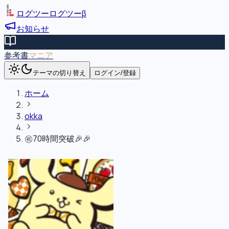
ログツー
ログツー
β
お知らせ
参考書
マニア
テーマの切り替え
ログイン/登録
ホーム
okka
㊗️70時間突破🎉🎉