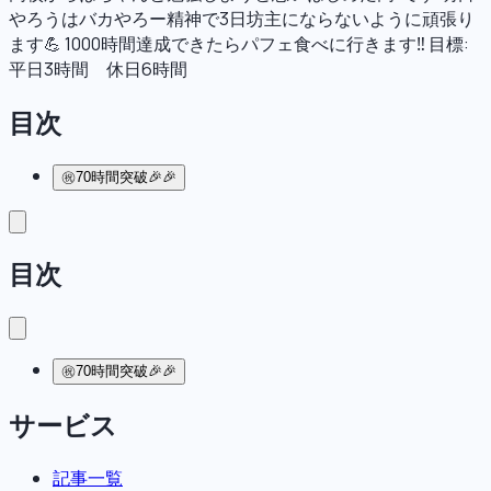
やろうはバカやろー精神で3日坊主にならないように頑張り
ます💪 1000時間達成できたらパフェ食べに行きます‼︎ 目標:
平日3時間 休日6時間
目次
㊗️70時間突破🎉🎉
目次
㊗️70時間突破🎉🎉
サービス
記事一覧