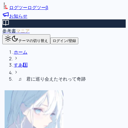
ログツー
ログツー
β
お知らせ
参考書
マニア
テーマの切り替え
ログイン/登録
ホーム
すあ3️⃣
♫ 君に巡り会えたそれって奇跡