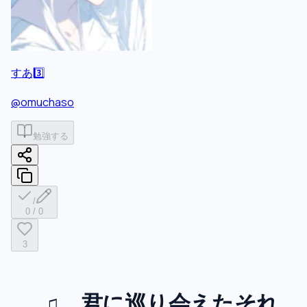
すあ3️⃣
@
omuchaso
勉強する
/
0
/
0
3
♫ 君に巡り会えたそれ