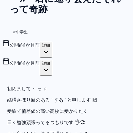
って奇跡
中学生
#
公開
約1か月前
詳細
公開
約1か月前
詳細
初めまして ~ っ ♫
結構さぼり癖のある ‘ すあ ’ と申します 🙌
受験で偏差値の高い高校に受かりたく
日々勉強頑張ってるつもりです 🖐️💞