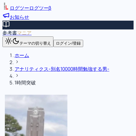
ログツー
ログツー
β
お知らせ
参考書
マニア
テーマの切り替え
ログイン/登録
ホーム
アナリティクス-別名10000時間勉強する男-
1時間突破