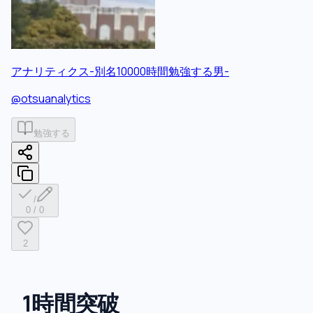
アナリティクス-別名10000時間勉強する男-
@
otsuanalytics
勉強する
/
0
/
0
2
1時間突破