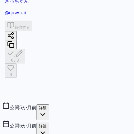
さっちゃん
@
qawsed
勉強する
/
0
/
0
4
公開
5か月前
詳細
公開
5か月前
詳細