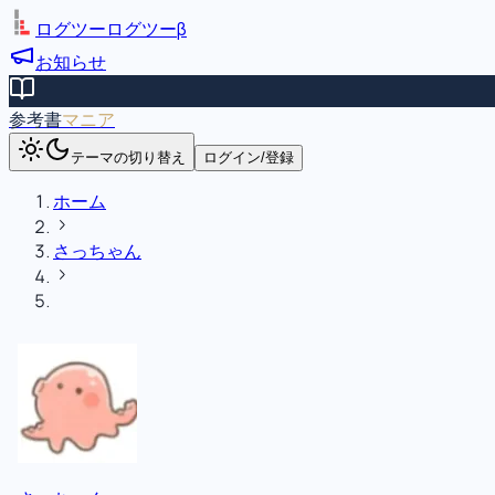
ログツー
ログツー
β
お知らせ
参考書
マニア
テーマの切り替え
ログイン/登録
ホーム
さっちゃん