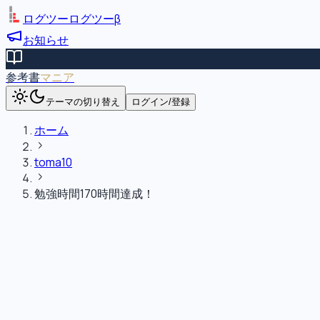
ログツー
ログツー
β
お知らせ
参考書
マニア
テーマの切り替え
ログイン/登録
ホーム
toma10
勉強時間170時間達成！