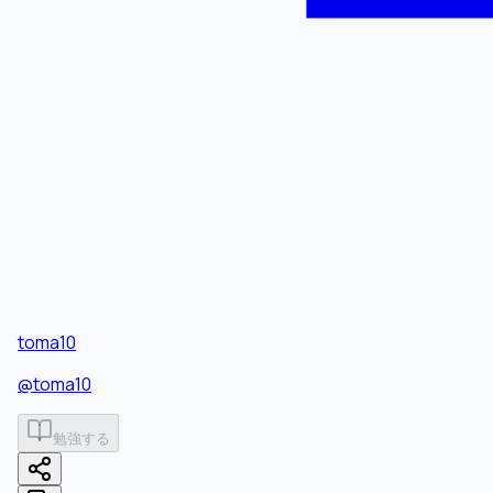
toma10
@
toma10
勉強する