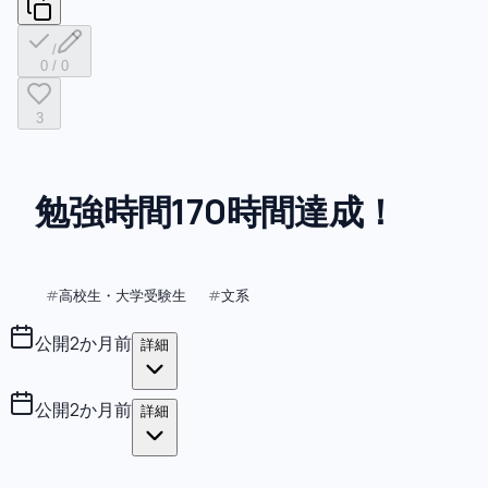
/
0
/
0
3
勉強時間170時間達成！
高校生・大学受験生
文系
#
#
公開
2か月前
詳細
公開
2か月前
詳細