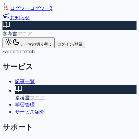
ログツー
ログツー
β
お知らせ
参考書
マニア
テーマの切り替え
ログイン/登録
Failed to fetch
サービス
記事一覧
参考書
マニア
学習管理
サービス紹介
サポート