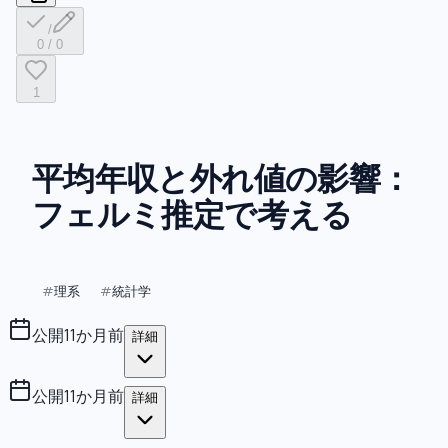
/
0
/
0
1
平均年収と外れ値の影響：
フェルミ推定で考える
理系
統計学
#
#
公開
11か月前
詳細
公開
11か月前
詳細