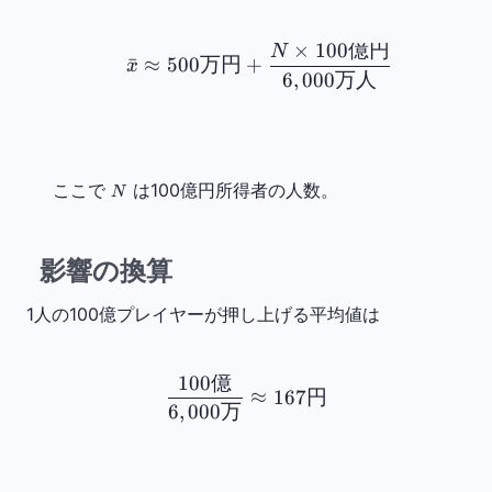
×
100
億円
N
ˉ
≈
500
万円
+
x
6
,
000
万人
ここで 
 は100億円所得者の人数。
N
影響の換算
1人の100億プレイヤーが押し上げる平均値は
100
億
≈
167
円
6
,
000
万