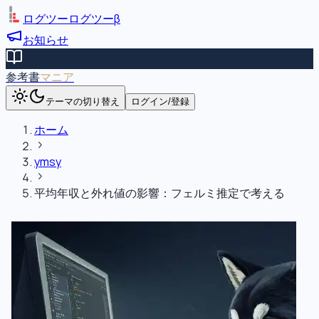
ログツー
ログツー
β
お知らせ
参考書
マニア
テーマの切り替え
ログイン/登録
ホーム
ymsy
平均年収と外れ値の影響：フェルミ推定で考える